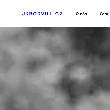
JKBORVILL.CZ
O nás
Cení